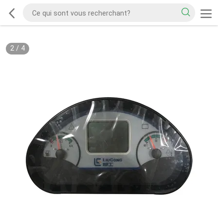
2
/
4