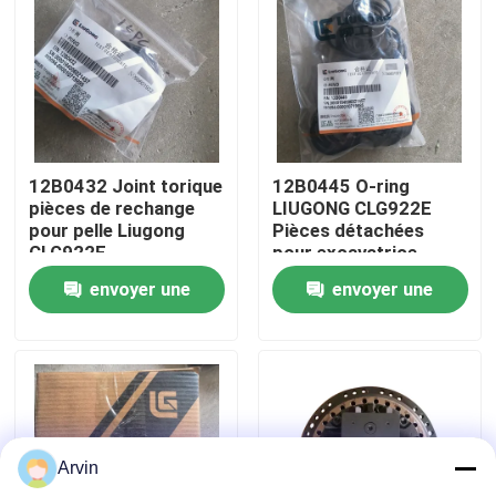
Visite d'usine
Contrôle de la qualité
12B0432 Joint torique
12B0445 O-ring
Contact
pièces de rechange
LIUGONG CLG922E
pour pelle Liugong
Pièces détachées
CLG922E
pour excavatrice
nouvelles
envoyer une
envoyer une
demande
demande
Demande de soumission
Pièces de rechange de Liugong
Arvin
Pièces de rechange Cummins