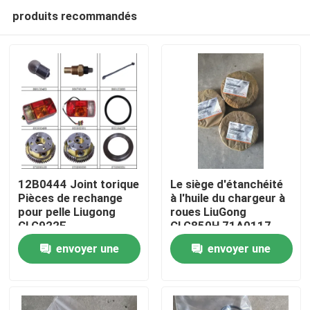
produits recommandés
12B0444 Joint torique
Le siège d'étanchéité
Pièces de rechange
à l'huile du chargeur à
pour pelle Liugong
roues LiuGong
Aperçu
CLG922E
CLG850H 71A0117
envoyer une
envoyer une
Produits
demande
demande
A propos de nous