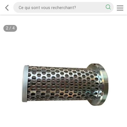
2
/
4