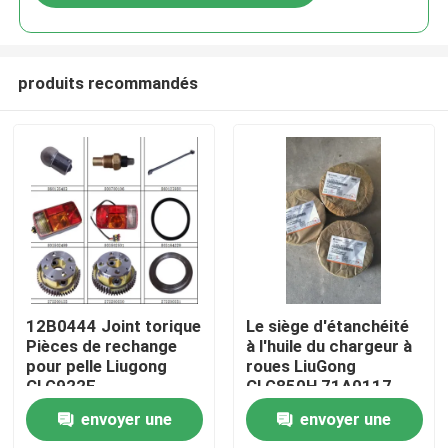
produits recommandés
Aperçu
12B0444 Joint torique
Le siège d'étanchéité
Pièces de rechange
à l'huile du chargeur à
pour pelle Liugong
roues LiuGong
Produits
CLG922E
CLG850H 71A0117
envoyer une
envoyer une
A propos de nous