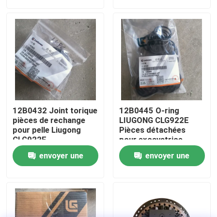
demande
demande
Visite d'usine
Contrôle de la qualité
Contact
12B0432 Joint torique
12B0445 O-ring
nouvelles
pièces de rechange
LIUGONG CLG922E
pour pelle Liugong
Pièces détachées
CLG922E
pour excavatrice
Demande de soumission
envoyer une
envoyer une
demande
demande
Pièces de rechange de Liugong
Pièces de rechange Cummins