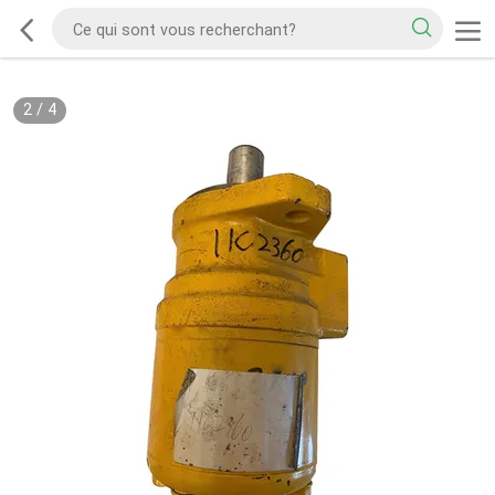
2
/
4