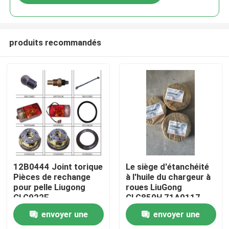
produits recommandés
Aperçu
12B0444 Joint torique
Le siège d'étanchéité
Pièces de rechange
à l'huile du chargeur à
pour pelle Liugong
roues LiuGong
Produits
CLG922E
CLG850H 71A0117
envoyer une
envoyer une
A propos de nous