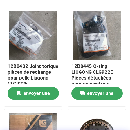
demande
demande
Visite d'usine
Contrôle de la qualité
Contact
12B0432 Joint torique
12B0445 O-ring
nouvelles
pièces de rechange
LIUGONG CLG922E
pour pelle Liugong
Pièces détachées
CLG922E
pour excavatrice
Demande de soumission
envoyer une
envoyer une
demande
demande
Pièces de rechange de Liugong
Pièces de rechange Cummins