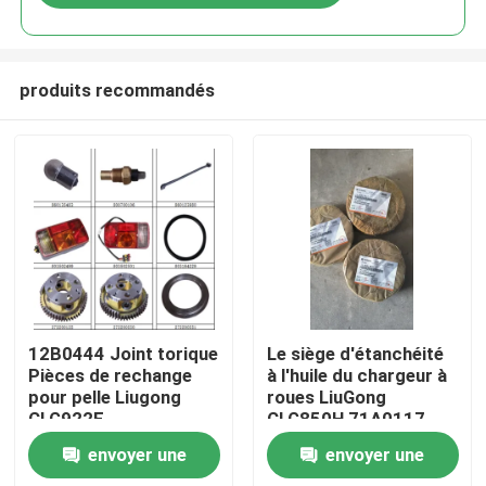
produits recommandés
Aperçu
12B0444 Joint torique
Le siège d'étanchéité
Pièces de rechange
à l'huile du chargeur à
pour pelle Liugong
roues LiuGong
Produits
CLG922E
CLG850H 71A0117
envoyer une
envoyer une
A propos de nous