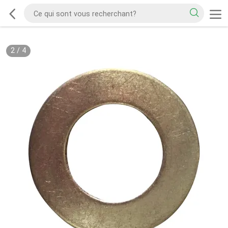
2
/
4