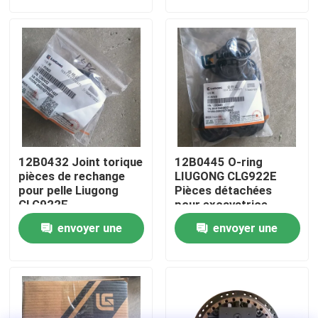
demande
demande
Visite d'usine
Contrôle de la qualité
Contact
12B0432 Joint torique
12B0445 O-ring
nouvelles
pièces de rechange
LIUGONG CLG922E
pour pelle Liugong
Pièces détachées
CLG922E
pour excavatrice
Demande de soumission
envoyer une
envoyer une
demande
demande
Pièces de rechange de Liugong
Pièces de rechange Cummins