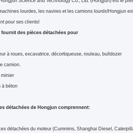
Hongjun Science and Technology Co., Ltd. (Hongjun) est le pre
machines lourdes, les navires et les camions lourds!Hongjun est
ant pour ses clients!
fournit des pièces détachées pour
ur à roues, excavatrice, décortiqueuse, rouleau, bulldozer
 le camion.
minier
 à béton
ces détachées de Hongjun comprennent:
ces détachées du moteur (Cummins, Shanghai Diesel, Caterpill