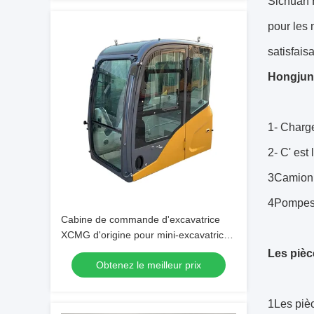
Sichuan 
pour les 
satisfais
Hongjun 
1- Charge
2- C' est
3Camion 
4Pompes
Cabine de commande d'excavatrice
XCMG d'origine pour mini-excavatrice
XE80DA - Entretien
Les piè
Obtenez le meilleur prix
1Les piè