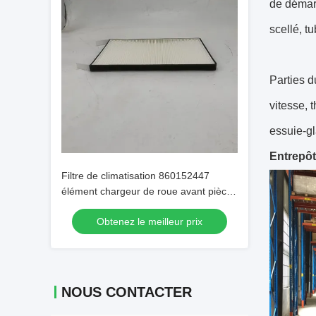
de démarr
scellé, tu
Parties 
vitesse, 
essuie-gl
Entrepô
Filtre de climatisation 860152447
élément chargeur de roue avant pièces
de rechange pour XCMG
Obtenez le meilleur prix
NOUS CONTACTER