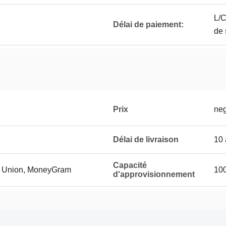
L/C
Délai de paiement:
de 
Prix
neg
Délai de livraison
10 
Capacité
rn Union, MoneyGram
10
d'approvisionnement