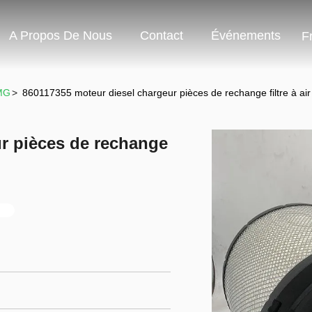
A Propos De Nous
Contact
Événements
F
MG
>
860117355 moteur diesel chargeur pièces de rechange filtre à a
r pièces de rechange