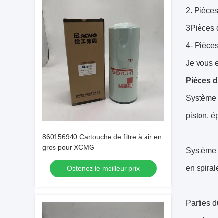
2. Pièce
3Pièces 
4- Pièces
Je vous e
Pièces 
Système d
piston, é
860156940 Cartouche de filtre à air en
gros pour XCMG
Système d
en spiral
Obtenez le meilleur prix
Parties 