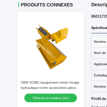
Descri
PRODUITS CONNEXES
86011735
Spécifica
Numéro d
Nom de l
Applicat
Emballa
OEM XCMG équipement minier forage
Nombre 
hydraulique roche accessoires pièces
d'outil de forage curseur 413480383
Obtenez le meilleur prix
413480377 413480387
Profil de