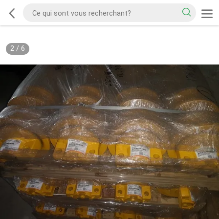
2
/
6