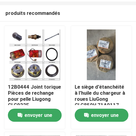
produits recommandés
12B0444 Joint torique
Le siège d'étanchéité
Pièces de rechange
à l'huile du chargeur à
Aperçu
pour pelle Liugong
roues LiuGong
CLG922E
CLG850H 71A0117
envoyer une
envoyer une
Produits
demande
demande
A propos de nous