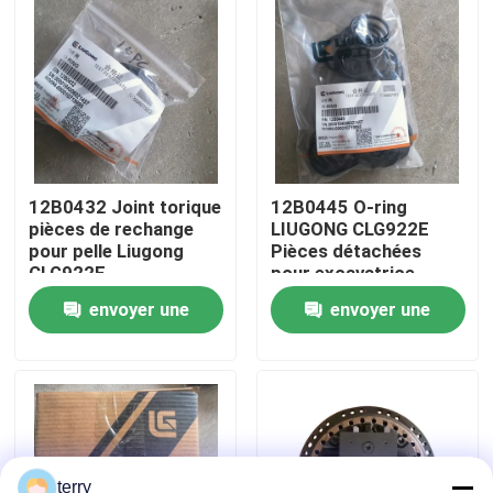
Visite d'usine
Contrôle de la qualité
Contact
12B0432 Joint torique
12B0445 O-ring
pièces de rechange
LIUGONG CLG922E
pour pelle Liugong
Pièces détachées
nouvelles
CLG922E
pour excavatrice
envoyer une
envoyer une
Demande de soumission
demande
demande
Pièces de rechange de Liugong
Pièces de rechange Cummins
terry