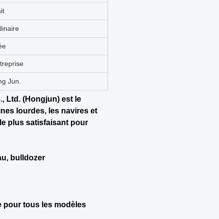
s chimiques
d'essieu
ck
ur à roues
s de construction
'origine
alité
ée
 en bois
au
struction