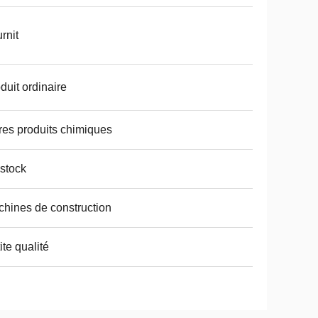
rnit
duit ordinaire
res produits chimiques
stock
hines de construction
ite qualité