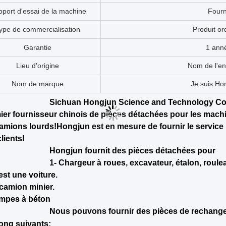
Modèle N°.
autres produit
Nom de la partie
engrenages 
Le stock
En sto
Utilisation
CLG856 Charge
Application du projet
Machines et appareil
Le paquet
Emballage d
Transport aérien
Petite qu
Garantie
1 ann
Paquet de transport
Carton/étui
Condition
Nouve
Industrie concernée
Œuvres de con