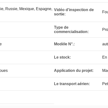
sie, Russie, Mexique, Espagne,
Vidéo d'inspection de
Fou
sortie:
Type de
Pro
commercialisation:
e
Modèle N°.:
aut
Le stock:
En 
oues
Application du projet:
Mac
Le transport aérien:
Pet