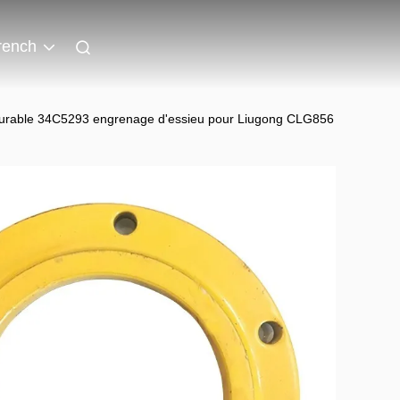
rench
 durable 34C5293 engrenage d'essieu pour Liugong CLG856