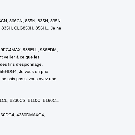
 mines
on de machines
l
u
sie
sie
ique
ne
li
ie
it
it