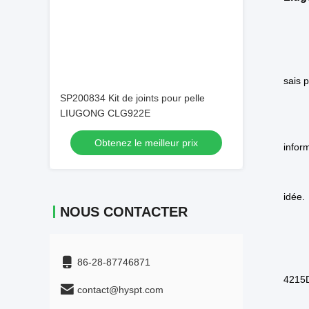
Emplac
Emplac
SP200834 Kit de joints pour pelle
Emplac
LIUGONG CLG922E
Emplac
Obtenez le meilleur prix
Emplac
Emplac
NOUS CONTACTER
Emplac
Emplac
Vi
86-28-87746871
Rap
contact@hyspt.com